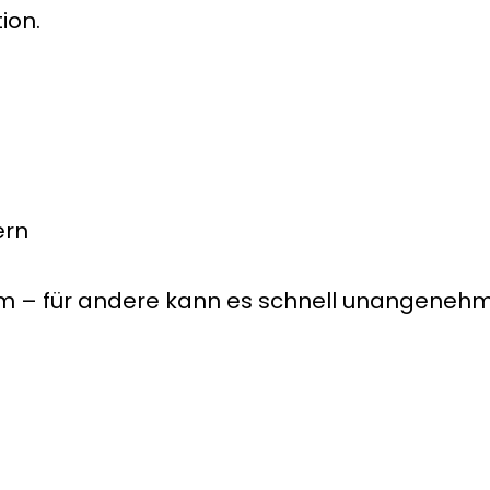
ion.
ern
hm – für andere kann es schnell unangeneh