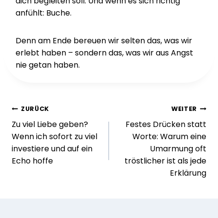
dich begleiten soll. Und wenn es sich richtig
anfühlt: Buche.
Denn am Ende bereuen wir selten das, was wir
erlebt haben – sondern das, was wir aus Angst
nie getan haben.
Beitragsnavigation
ZURÜCK
WEITER
Zu viel Liebe geben?
Festes Drücken statt
Wenn ich sofort zu viel
Worte: Warum eine
investiere und auf ein
Umarmung oft
Echo hoffe
tröstlicher ist als jede
Erklärung