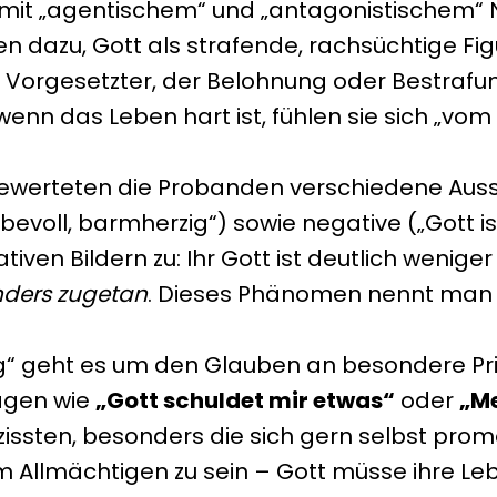
 mit „agentischem“ und „antagonistischem“ 
 dazu, Gott als strafende, rachsüchtige Fig
r Vorgesetzter, der Belohnung oder Bestrafung
 wenn das Leben hart ist, fühlen sie sich „vo
bewerteten die Probanden verschiedene Aus
ebevoll, barmherzig“) sowie negative („Gott is
ven Bildern zu: Ihr Gott ist deutlich weniger
nders zugetan
. Dieses Phänomen nennt ma
g“ geht es um den Glauben an besondere Priv
sagen wie
„Gott schuldet mir etwas“
oder
„Me
arzissten, besonders die sich gern selbst pro
 Allmächtigen zu sein – Gott müsse ihre Lebe