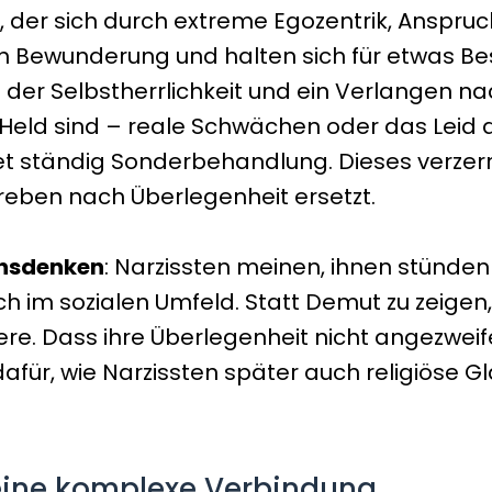
ug, der sich durch extreme Egozentrik, Ans
ch Bewunderung und halten sich für etwas B
der Selbstherrlichkeit und ein Verlangen nac
der Held sind – reale Schwächen oder das Lei
et ständig Sonderbehandlung. Dieses verzerrt
treben nach Überlegenheit ersetzt.
hsdenken
: Narzissten meinen, ihnen stünden 
ch im sozialen Umfeld. Statt Demut zu zeigen
e. Dass ihre Überlegenheit nicht angezweifelt
afür, wie Narzissten später auch religiöse
 eine komplexe Verbindung