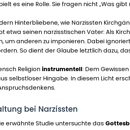
ielt es eine Rolle. Sie fragen nicht „Was gib
ldern Hinterbliebene, wie Narzissten Kirchgän
bt etwa seinen narzisstischen Vater: Als Kirc
 um anderen zu imponieren. Dabei ignorierten
ordern. So dient der Glaube letztlich dazu, d
ensch Religion
instrumentell
: Dem Gewissen 
s selbstloser Hingabe. In diesem Licht ersc
n Anspruchsdenkens.
ltung bei Narzissten
ie erwähnte Studie untersuchte das
Gottesb