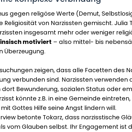
mus gegen religöse Werte (Demut, Selbstlosig
 Religiosität von Narzissten gemischt. Julia
zissten insgesamt mehr oder weniger religiö
insisch motiviert
– also mittel- bis nebensäc
en Überzeugung.
suchungen zeigen, dass alle Facetten des Nar
erung verbunden sind. Narzissten verwenden 
 dort Bewunderung, sozialen Status oder emo
zisst könnte z.B. in eine Gemeinde eintreten,
it Gottes Hilfe seine Angst lindern will.
rview betonte Tokarz, dass narzisstische Gl
als vom Glauben selbst. Ihr Engagement is